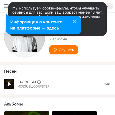
Войти
Мы используем cookie-файлы, чтобы улучшить
сервисы для вас. Если ваш возраст менее 13 лет,
настроить cookie-файлы должен ваш законный
представитель.
Больше информации
Исполнитель
Информация о контенте
Разрешить все
Настроить
на платформе — здесь
CORPSTER
2 альбома
Слушать
Песни
EXORCISM
1:46
MXRGUEL
CORPSTER
Альбомы