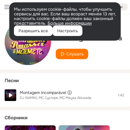
Войти
Мы используем cookie-файлы, чтобы улучшить
сервисы для вас. Если ваш возраст менее 13 лет,
настроить cookie-файлы должен ваш законный
представитель.
Больше информации
Исполнитель
Разрешить все
Настроить
MC Maysa Abusada
Слушать
Песни
Montagem Incomparável
1:42
DJ NAMIKI
MC Cyclope
MC Maysa Abusada
Сборники