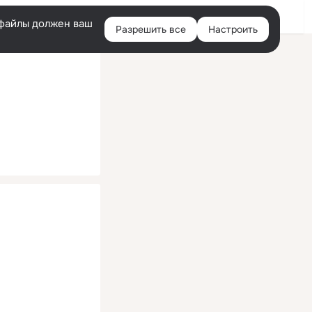
Помощь
Войти
й
e-файлы должен ваш
Разрешить все
Настроить
Правая
колонка