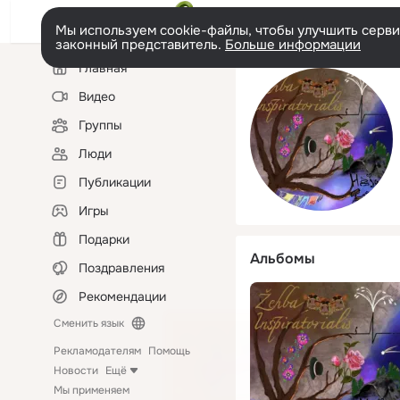
Мы используем cookie-файлы, чтобы улучшить сервис
законный представитель.
Больше информации
Левая
Главная
колонка
Видео
Группы
Люди
Публикации
Игры
Подарки
Альбомы
Поздравления
Рекомендации
Сменить язык
Рекламодателям
Помощь
Новости
Ещё
Мы применяем