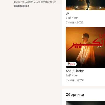
рекомендательные технологии
Подробнее
نار
Seif Nour
Сингл
2022
Ana El Kebir
Seif Nour
Сингл
2024
Сборники