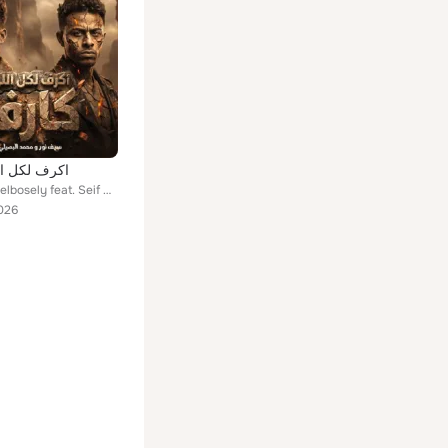
اكرف لكل ا
mohamed elbosely feat. Seif Nour
026