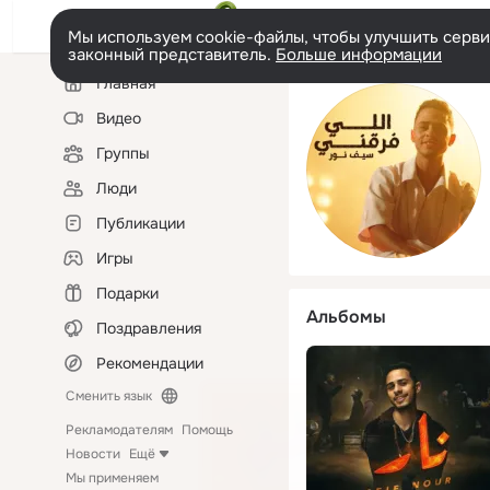
Мы используем cookie-файлы, чтобы улучшить сервис
законный представитель.
Больше информации
Левая
Главная
колонка
Видео
Группы
Люди
Публикации
Игры
Подарки
Альбомы
Поздравления
Рекомендации
Сменить язык
Рекламодателям
Помощь
Новости
Ещё
Мы применяем