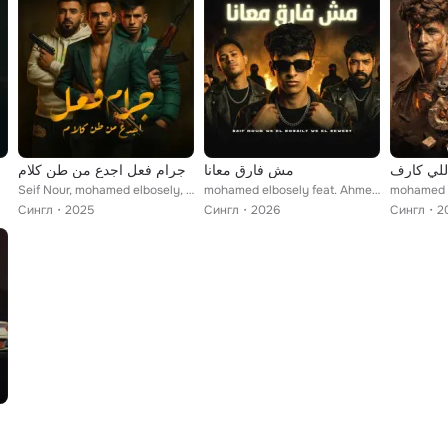
للي كارف
مش فارق معانا
جرام فعل اجدع من طن كلام
Seif Nour, mohamed elbosely, طشطوش
mohamed elbosely feat. Ahmed Elswesy, Seif Nour
Сингл
2025
Сингл
2026
Сингл
2