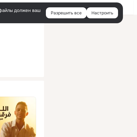
Помощь
Войти
й
e-файлы должен ваш
Разрешить все
Настроить
Правая
колонка