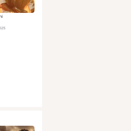
ni
025