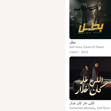
بطل
Seif Nour, Eslam El Malah
Сингл
2022
اللي غار كان غدار
mohamed elbosely, Seif Nour