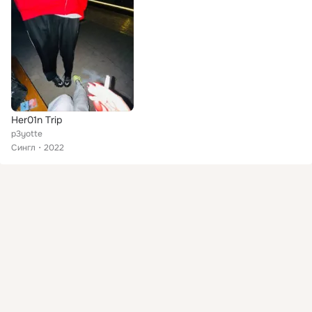
Her01n Trip
p3yotte
Сингл
2022