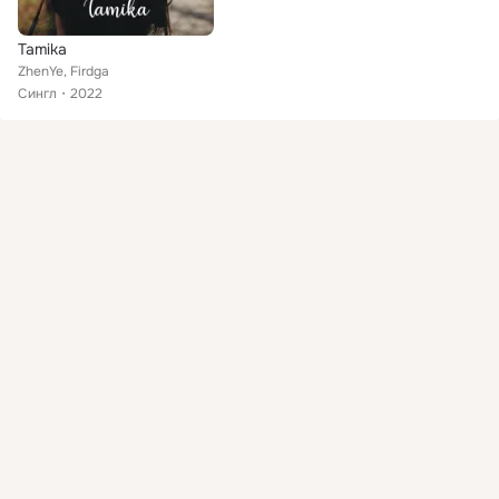
Tamika
ZhenYe, Firdga
Сингл
2022