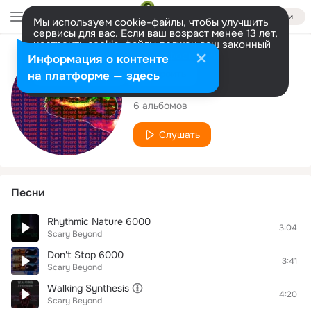
Войти
Мы используем cookie-файлы, чтобы улучшить
сервисы для вас. Если ваш возраст менее 13 лет,
настроить cookie-файлы должен ваш законный
представитель.
Больше информации
Исполнитель
Информация о контенте
Разрешить все
Настроить
на платформе — здесь
Scary Beyond
6 альбомов
Слушать
Песни
Rhythmic Nature 6000
3:04
Scary Beyond
Don't Stop 6000
3:41
Scary Beyond
Walking Synthesis
4:20
Scary Beyond