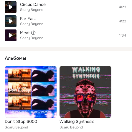
Circus Dance
4:23
Scary Beyond
Far East
4:22
Scary Beyond
Meat
4:34
Scary Beyond
Альбомы
Don't Stop 6000
Walking Synthesis
Scary Beyond
Scary Beyond