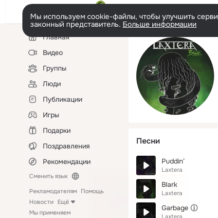
Мы используем cookie-файлы, чтобы улучшить сервис
законный представитель.
Больше информации
Левая
Главная
колонка
Видео
Группы
Люди
Публикации
Игры
Подарки
Песни
Поздравления
Puddin’
Рекомендации
Laxtera
Сменить язык
Blark
Рекламодателям
Помощь
Laxtera
Новости
Ещё
Garbage
Мы применяем
Laxtera