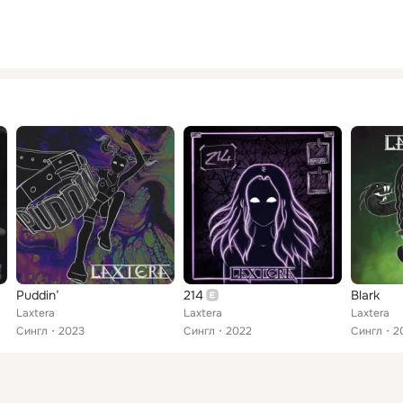
Puddin’
214
Blark
Laxtera
Laxtera
Laxtera
Сингл
2023
Сингл
2022
Сингл
2