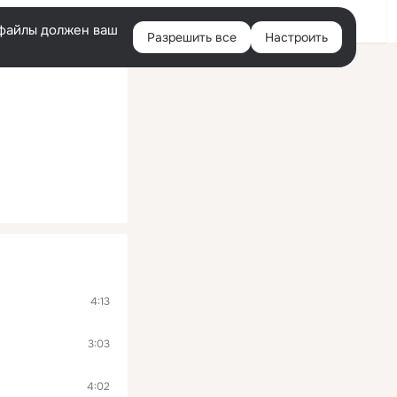
Помощь
Войти
й
e-файлы должен ваш
Разрешить все
Настроить
Правая
колонка
4:13
3:03
4:02