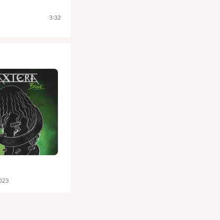
3:32
023