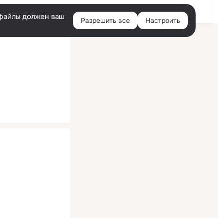
Помощь
Войти
й
e-файлы должен ваш
Разрешить все
Настроить
Правая
колонка