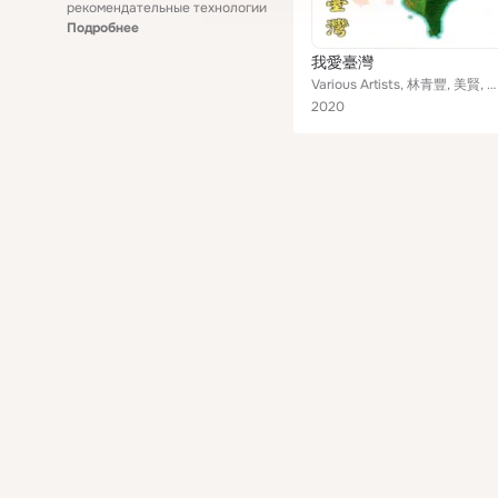
рекомендательные технологии
Подробнее
我愛臺灣
Various Artists, 林青豐, 美賢, 幻象爵士樂團, 曾郁涵, 屏子合唱團, 萬花, 張明森, 蘇如鳳, 阿邦, 蘇如凰, 張明林, 俊傑, 陳育妹, 曾進光
2020