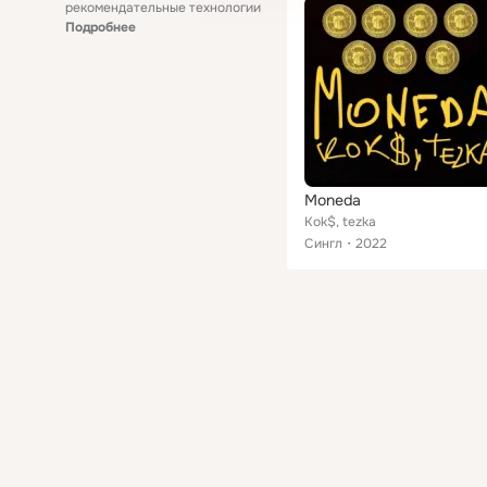
рекомендательные технологии
Подробнее
Moneda
Kok$, tezka
Сингл
2022