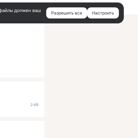
Помощь
Войти
й
e-файлы должен ваш
Разрешить все
Настроить
Правая
колонка
2:49