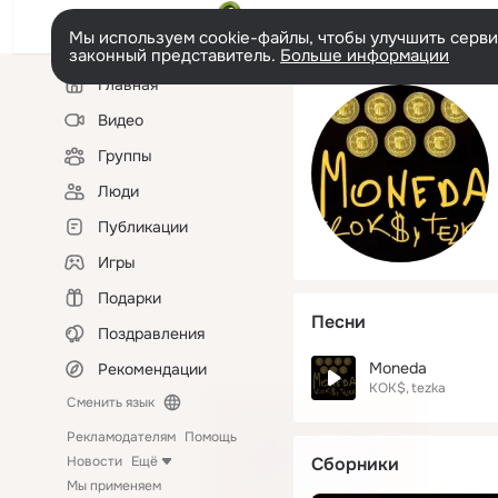
Мы используем cookie-файлы, чтобы улучшить сервис
законный представитель.
Больше информации
Левая
Главная
колонка
Видео
Группы
Люди
Публикации
Игры
Подарки
Песни
Поздравления
Moneda
Рекомендации
KOK$
tezka
Сменить язык
Рекламодателям
Помощь
Новости
Ещё
Сборники
Мы применяем