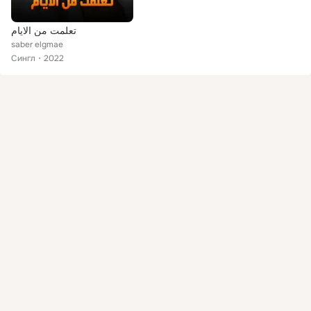
تعلمت من الايام
saber elgmae
Сингл
2022