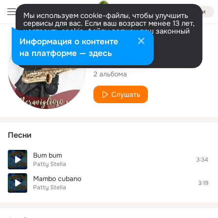
Войти
Мы используем cookie-файлы, чтобы улучшить
сервисы для вас. Если ваш возраст менее 13 лет,
настроить cookie-файлы должен ваш законный
представитель.
Больше информации
Исполнитель
Информация о контенте
Разрешить все
Настроить
на платформе — здесь
Patty Stella
2 альбома
Слушать
Песни
Bum bum
3:34
Patty Stella
Mambo cubano
3:19
Patty Stella