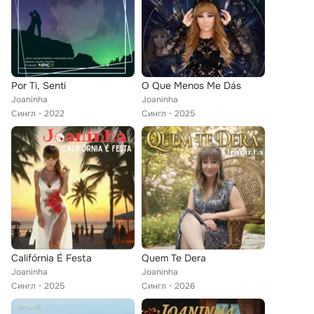
Por Ti, Senti
O Que Menos Me Dás
Joaninha
Joaninha
Сингл
2022
Сингл
2025
Califórnia É Festa
Quem Te Dera
Joaninha
Joaninha
Сингл
2025
Сингл
2026