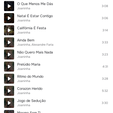
O Que Menos Me Dás
3:08
Joaninha
Natal É Estar Contigo
3:06
Joaninha
Califórnia É Festa
3:14
Joaninha
Ainda Bem
3:33
Joaninha
Alexandre Faria
Não Quero Mais Nada
3:23
Joaninha
Prelúdio Maria
4:31
Joaninha
Ritmo do Mundo
3:28
Joaninha
Corazon Herido
5:32
Joaninha
Jogo de Sedução
3:30
Joaninha
Mesmo Sem Ti