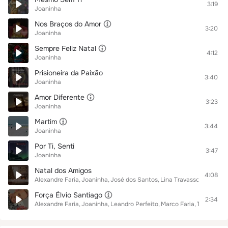
3:19
Joaninha
Nos Braços do Amor
3:20
Joaninha
Sempre Feliz Natal
4:12
Joaninha
Prisioneira da Paixão
3:40
Joaninha
Amor Diferente
3:23
Joaninha
Martim
3:44
Joaninha
Por Ti, Senti
3:47
Joaninha
Natal dos Amigos
4:08
Alexandre Faria
Joaninha
José dos Santos
Lina Travassos
Maria P
Força Élvio Santiago
2:34
Alexandre Faria
Joaninha
Leandro Perfeito
Marco Faria
Tatiana Ma