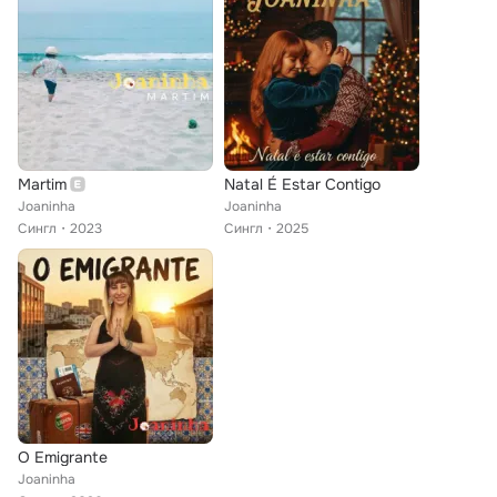
Martim
Natal É Estar Contigo
Joaninha
Joaninha
Сингл
2023
Сингл
2025
O Emigrante
Joaninha