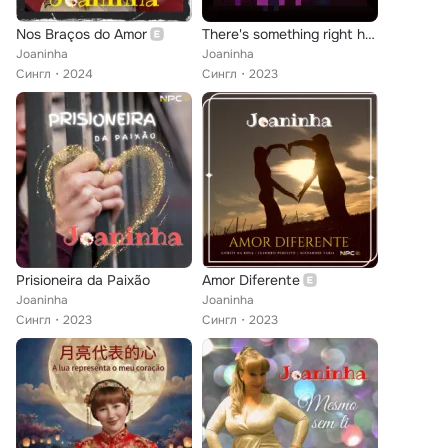
Nos Braços do Amor
There's something right here
Joaninha
Joaninha
Сингл
2024
Сингл
2023
Prisioneira da Paixão
Amor Diferente
Joaninha
Joaninha
Сингл
2023
Сингл
2023