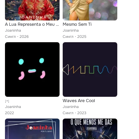
A Lua Representa o Meu Coração
Mesmo Sem Ti
Joaninha
Joaninha
Сингл
2026
Сингл
2025
;-;
Waves Are Cool
Joaninha
Joaninha
2022
Сингл
2023