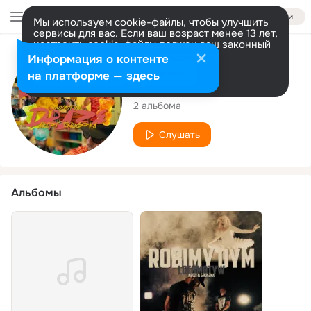
Войти
Мы используем cookie-файлы, чтобы улучшить
сервисы для вас. Если ваш возраст менее 13 лет,
настроить cookie-файлы должен ваш законный
представитель.
Больше информации
Исполнитель
Информация о контенте
Разрешить все
Настроить
на платформе — здесь
Locomotyw
2 альбома
Слушать
Альбомы