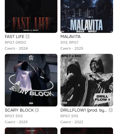
FAST LIFE
MALAVITA
RPG7, GRGO
S113, RPG7
Сингл
2024
Сингл
2025
SCARY BLOCK
DRILLFLOW1 (prod. by ThugStage)
RPG7, S113
RPG7, S113
Сингл
2025
Сингл
2022