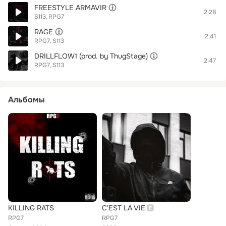
FREESTYLE ARMAVIR
2:28
S113
RPG7
RAGE
2:41
RPG7
S113
DRILLFLOW1 (prod. by ThugStage)
2:47
RPG7
S113
Альбомы
KILLING RATS
C'EST LA VIE
RPG7
RPG7