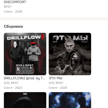
DISCOMFORT
RPG7
Сингл
2026
Сборники
DRILLFLOW2 (prod. by Thugstage)
ЭТО МЫ
S113, RPG7
S113, RPG7
Сингл
2023
Сингл
2025