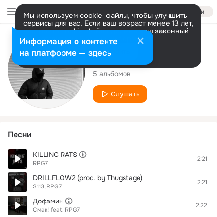
Войти
Мы используем cookie-файлы, чтобы улучшить
сервисы для вас. Если ваш возраст менее 13 лет,
настроить cookie-файлы должен ваш законный
представитель.
Больше информации
Исполнитель
Информация о контенте
Разрешить все
Настроить
на платформе — здесь
RPG7
5 альбомов
Слушать
Песни
KILLING RATS
2:21
RPG7
DRILLFLOW2 (prod. by Thugstage)
2:21
S113
RPG7
Дофамин
2:22
Смак!
feat.
RPG7