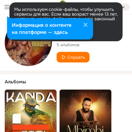
Войти
Мы используем cookie-файлы, чтобы улучшить
сервисы для вас. Если ваш возраст менее 13 лет,
настроить cookie-файлы должен ваш законный
представитель.
Больше информации
Исполнитель
Информация о контенте
Разрешить все
Настроить
на платформе — здесь
kanda charme
5 альбомов
Слушать
Альбомы