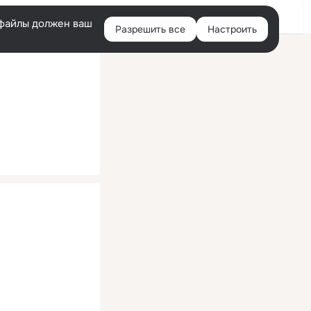
Помощь
Войти
й
e-файлы должен ваш
Разрешить все
Настроить
Правая
колонка