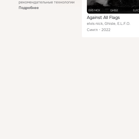
рекомендательные технологии
Подробнее
Against All Flags
elvis nick, Ghisle, E.L.F.O.
Сингл
2022