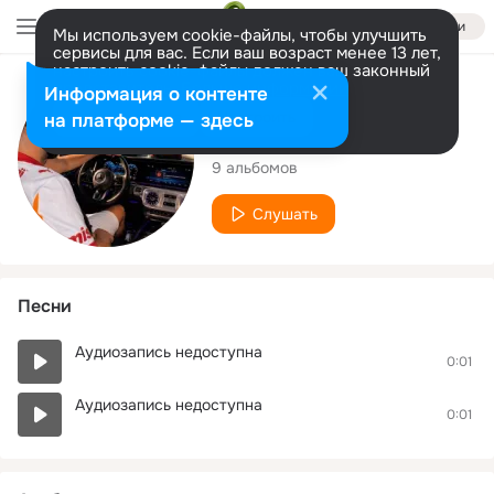
Войти
Мы используем cookie-файлы, чтобы улучшить
сервисы для вас. Если ваш возраст менее 13 лет,
настроить cookie-файлы должен ваш законный
представитель.
Больше информации
Исполнитель
Информация о контенте
Разрешить все
Настроить
на платформе — здесь
SİRR
9 альбомов
Слушать
Песни
Аудиозапись недоступна
0:01
Аудиозапись недоступна
0:01