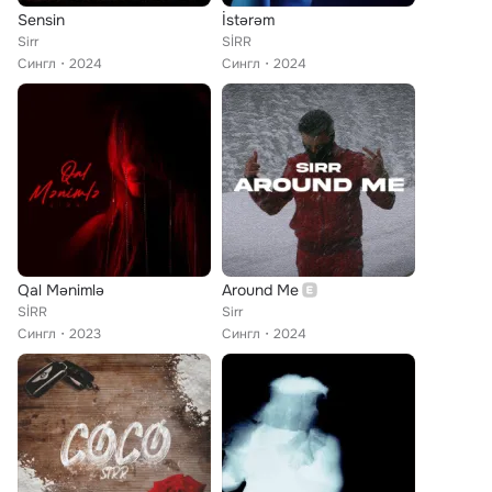
Sensin
İstərəm
Sirr
SİRR
Сингл
2024
Сингл
2024
Qal Mənimlə
Around Me
SİRR
Sirr
Сингл
2023
Сингл
2024