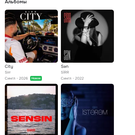
Альбомы
City
Sən
Sirr
SİRR
Сингл
2026
Сингл
2022
Новое