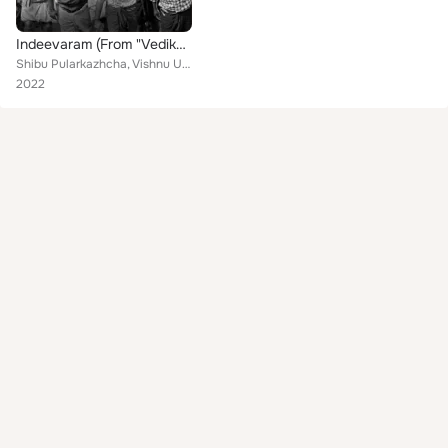
Indeevaram (From "Vedikkettu")
Shibu Pularkazhcha, Vishnu Unnikrishnan, Jyothish Babu, Hari Kandammuri, Jitheesh Babu, Subbayyan Paravur, Vinod Kalabhavan, San...
2022