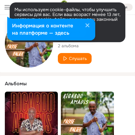
Войти
Мы используем cookie-файлы, чтобы улучшить
сервисы для вас. Если ваш возраст менее 13 лет,
настроить cookie-файлы должен ваш законный
представитель.
Больше информации
Исполнитель
Информация о контенте
Разрешить все
Настроить
на платформе — здесь
Ricardo Amadis
2 альбома
Слушать
Альбомы