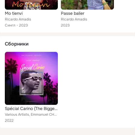
Mo tienvi
Passe balier
Ricardo Amadis
Ricardo Amadis
Сингл
2023
2023
Сборники
Spécial Carino (The Biggest Success – Levé Dansé)
Various Artists, Emmanuel CHATON, Denis Fricot, Luana Panin, Olivier Brique, AUBIN, Didier Clarel, Olivier BUDALLY, Lindsey BRIQ...
2022