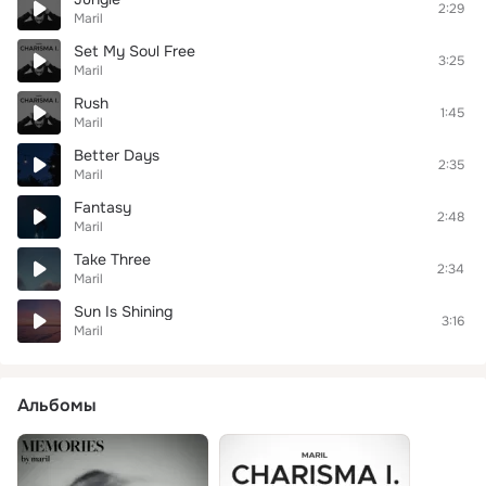
2:29
Maril
Set My Soul Free
3:25
Maril
Rush
1:45
Maril
Better Days
2:35
Maril
Fantasy
2:48
Maril
Take Three
2:34
Maril
Sun Is Shining
3:16
Maril
Альбомы