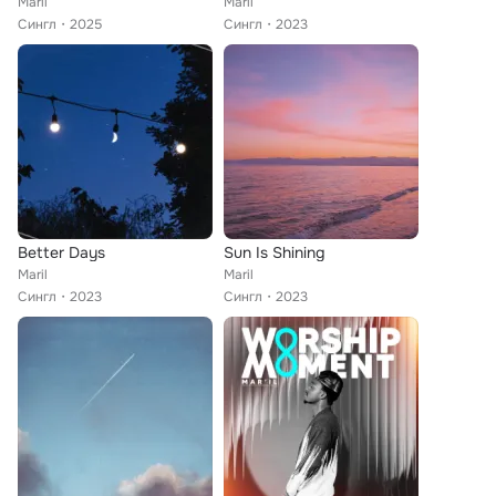
Maril
Maril
Сингл
2025
Сингл
2023
Better Days
Sun Is Shining
Maril
Maril
Сингл
2023
Сингл
2023