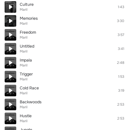
Culture
1:43
Maril
Memories
3:30
Maril
Freedom
3:57
Maril
Untitled
3:41
Maril
Impala
2:48
Maril
Trigger
1:53
Maril
Cold Race
3:19
Maril
Backwoods
2:53
Maril
Hustle
2:53
Maril
Jungle