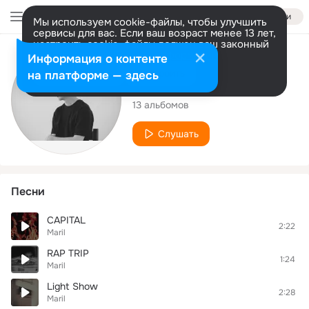
Войти
Мы используем cookie-файлы, чтобы улучшить
сервисы для вас. Если ваш возраст менее 13 лет,
настроить cookie-файлы должен ваш законный
представитель.
Больше информации
Исполнитель
Информация о контенте
Разрешить все
Настроить
на платформе — здесь
Maril
13 альбомов
Слушать
Песни
CAPITAL
2:22
Maril
RAP TRIP
1:24
Maril
Light Show
2:28
Maril