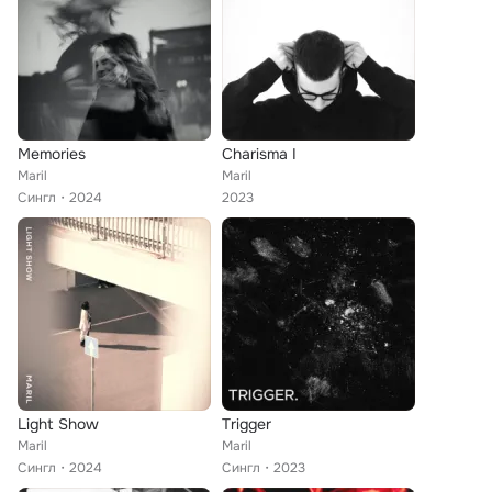
Memories
Charisma I
Maril
Maril
Сингл
2024
2023
Light Show
Trigger
Maril
Maril
Сингл
2024
Сингл
2023