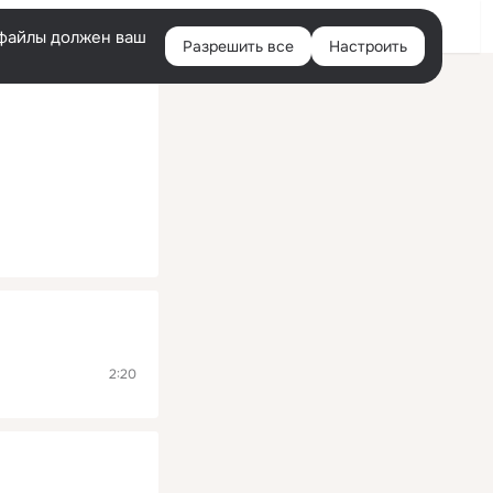
Помощь
Войти
й
e-файлы должен ваш
Разрешить все
Настроить
Правая
колонка
2:20