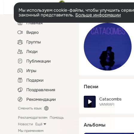
Мы используем cookie-файлы, чтобы улучшить сервис
законный представитель.
Больше информации
Левая
Главная
колонка
Видео
Группы
Люди
Публикации
Игры
Подарки
Песни
Поздравления
Catacombs
Рекомендации
VANRAFI
Сменить язык
Рекламодателям
Помощь
Новости
Ещё
Альбомы
Мы применяем