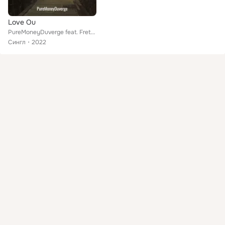
Love Ou
PureMoneyDuverge feat. Fretgames
Сингл
2022