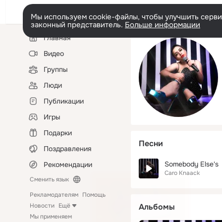
Мы используем cookie-файлы, чтобы улучшить сервис
законный представитель.
Больше информации
Левая
Главная
колонка
Видео
Группы
Люди
Публикации
Игры
Подарки
Песни
Поздравления
Somebody Else's
Рекомендации
Caro Knaack
Сменить язык
Рекламодателям
Помощь
Новости
Ещё
Альбомы
Мы применяем