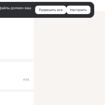
Помощь
Войти
й
e-файлы должен ваш
Разрешить все
Настроить
Правая
колонка
4:03