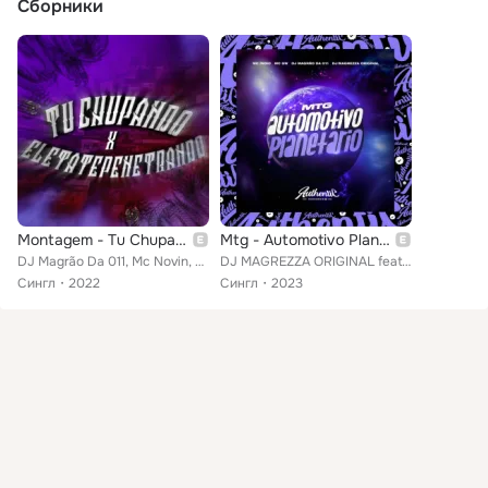
Сборники
Montagem - Tu Chupando X Ele Tá Te Penetrando
Mtg - Automotivo Planetário
DJ Magrão Da 011, Mc Novin, Mc vitinho zs
DJ MAGREZZA ORIGINAL feat. MC GW, MC Índio, DJ Magrão Da 011
Сингл
2022
Сингл
2023