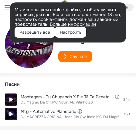
Войти
Мы используем cookie-файлы, чтобы улучшить
сервисы для вас. Если ваш возраст менее 13 лет,
настроить cookie-файлы должен ваш законный
представитель.
Больше информации
Исполнитель
Разрешить все
Настроить
DJ Magrão Da 011
Слушать
Песни
Montagem - Tu Chupando X Ele Tá Te Penetrando
3:14
DJ Magrão Da 011
MC Novin
Mc Vitinho ZS
Mtg - Automotivo Planetário
1:53
DJ MAGREZZA ORIGINAL
feat.
Mc Gw
Índio MC
DJ Magrão Da 011