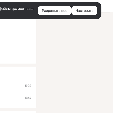
Помощь
Войти
й
e-файлы должен ваш
Разрешить все
Настроить
Правая
колонка
5:02
5:47