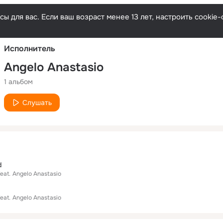
Русски
ы для вас. Если ваш возраст менее 13 лет, настроить cooki
Исполнитель
Angelo Anastasio
1 альбом
Слушать
d
feat.
Angelo Anastasio
feat.
Angelo Anastasio