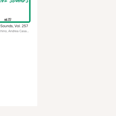
 Sounds, Vol. 257
Carlo Marchino, Andrea Casamento, Ernesto Gilberto Migliacci, Angelo Anastasio