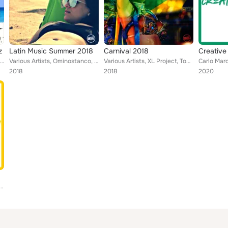
z
Latin Music Summer 2018
Carnival 2018
Creative
Various Artists, Tobaco, Electric J, Tides, Anastasio, Pierandrea the professor, Vezio Bacci, The Professionist, Aqualise, Elect...
Various Artists, Ominostanco, XL Project, KeyZero1, DNA, Factory, Britalics, Angelo Anastasio, Radiouniverse, Vezio Bacci, Dr. S...
Various Artists, XL Project, Tobaco, Cassamatta, Tides, House Bros, Anastasio, Britalics, El Sexy Tary, Carlos Rubio, Vezio Bacc...
2018
2018
2020
Andrea Casamento, Carlo Marchino, Ernesto Gilberto Migliacci, Vincenzo Tempera, Fabrizio Bondi, ...