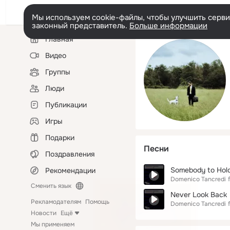
Мы используем cookie-файлы, чтобы улучшить сервис
законный представитель.
Больше информации
Левая
Главная
колонка
Видео
Группы
Люди
Публикации
Игры
Подарки
Песни
Поздравления
Somebody to Hol
Рекомендации
Domenico Tancredi
Сменить язык
Never Look Back
Рекламодателям
Помощь
Domenico Tancredi
Новости
Ещё
Мы применяем