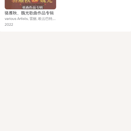
骆雁秋、魏光歌曲作品专辑
various Artists, 雷丽, 欧云巴特, 刘钊, 常思思, 戚小伟, 李旋, 赵辉, 郭瑞, 井怡丹, 李荣, 李霞
2022