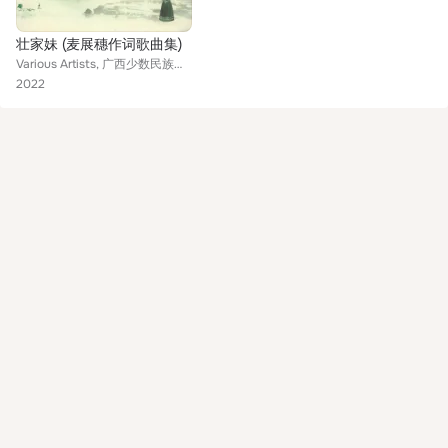
壮家妹 (麦展穗作词歌曲集)
Various Artists, 广西少数民族歌手班, 柳州歌舞团, 阿幼朵, 谭晶, 陈莉莉, 王宏伟, 广西艺术学院, 彭丽媛, 刘罡, 皮晓彩, 北京青春组合
2022