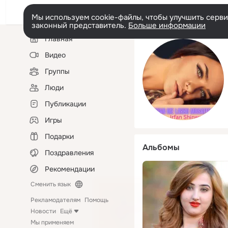
Мы используем cookie-файлы, чтобы улучшить сервис
законный представитель.
Больше информации
Левая
Главная
колонка
Видео
Группы
Люди
Публикации
Игры
Подарки
Альбомы
Поздравления
Рекомендации
Сменить язык
Рекламодателям
Помощь
Новости
Ещё
Мы применяем