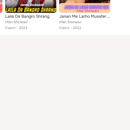
Laila Da Bangro Shrang
Janan Me Larho Musafer Sho
Irfan Shinwari
Irfan Shinwari
Сингл
2023
Сингл
2022