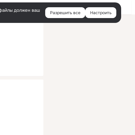
Помощь
Войти
й
e-файлы должен ваш
Разрешить все
Настроить
Правая
колонка