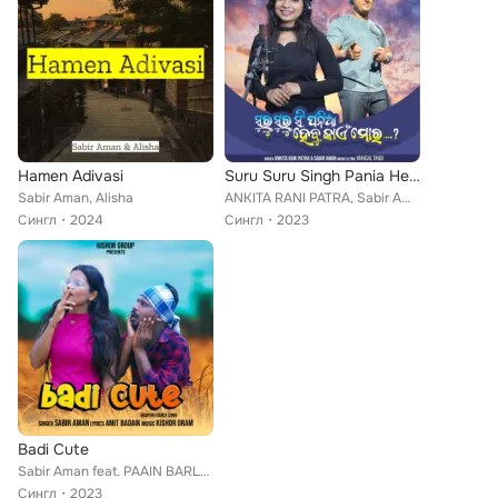
Hamen Adivasi
Suru Suru Singh Pania Hebu Kain Mor
Sabir Aman, Alisha
ANKITA RANI PATRA, Sabir Aman
Сингл
2024
Сингл
2023
Badi Cute
Sabir Aman feat. PAAIN BARLA, Annu Ekka
Сингл
2023