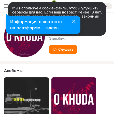
Войти
Мы используем cookie-файлы, чтобы улучшить
сервисы для вас. Если ваш возраст менее 13 лет,
настроить cookie-файлы должен ваш законный
представитель.
Больше информации
Исполнитель
Информация о контенте
Разрешить все
Настроить
на платформе — здесь
Sabir Aman
3 альбома
Слушать
Альбомы