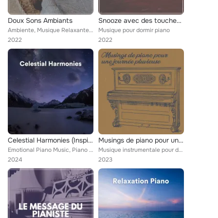
Doux Sons Ambiants
Snooze avec des touches mélodiques
Ambiente, Musique Relaxante, Musique pour dormir piano
Musique pour dormir piano
2022
2022
Celestial Harmonies (Inspiring Piano Soundtracks)
Musings de piano pour une journée pluvieuse
Emotional Piano Music, Piano Music To Fall Asleep Faster, Peaceful Piano, Musique pour dormir piano
Musique instrumentale pour dormir, Oasis Relaxante Pour Dormir, Chute de Pluie, Musique pour dormir piano
2024
2023