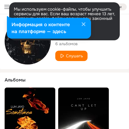
Войти
Мы используем cookie-файлы, чтобы улучшить
сервисы для вас. Если ваш возраст менее 13 лет,
настроить cookie-файлы должен ваш законный
представитель.
Больше информации
Исполнитель
Информация о контенте
Разрешить все
Настроить
на платформе — здесь
Luh Jayo
6 альбомов
Слушать
Альбомы