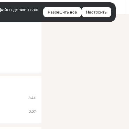
Помощь
Войти
й
e-файлы должен ваш
Разрешить все
Настроить
Правая
колонка
2:44
2:27