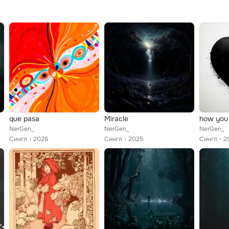
que pasa
Miracle
how you 
NerGen_
NerGen_
NerGen_
Сингл
2026
Сингл
2025
Сингл
2