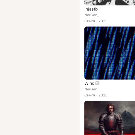
Injastix
NerGen_
Сингл
2023
Wind
NerGen_
Сингл
2023