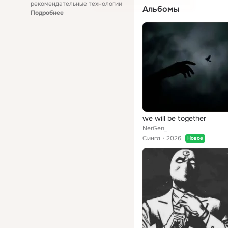
рекомендательные технологии
Альбомы
Подробнее
we will be together
NerGen_
Сингл
2026
Новое