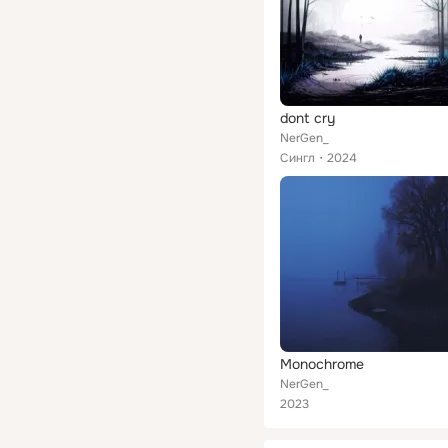
dont cry
NerGen_
Сингл
2024
Monochrome
NerGen_
2023