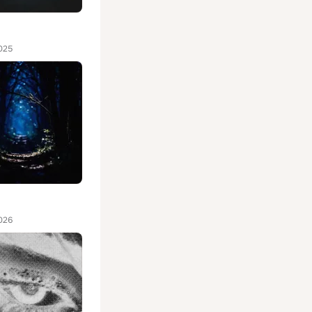
025
026