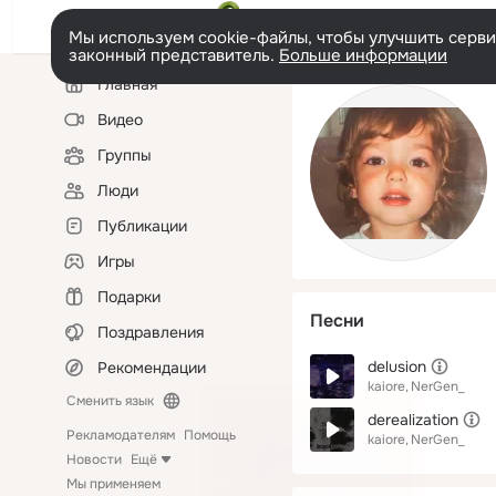
Мы используем cookie-файлы, чтобы улучшить сервис
законный представитель.
Больше информации
Левая
Главная
колонка
Видео
Группы
Люди
Публикации
Игры
Подарки
Песни
Поздравления
delusion
Рекомендации
kaiore
NerGen_
Сменить язык
derealization
Рекламодателям
Помощь
kaiore
NerGen_
Новости
Ещё
Мы применяем