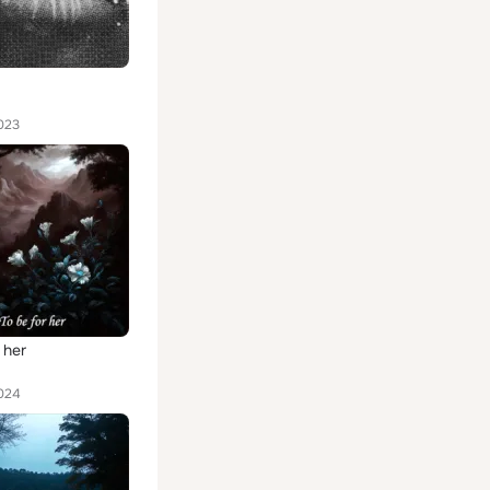
023
 her
024