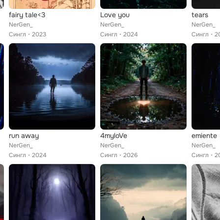
fairy tale<3
Love you
tears
NerGen_
NerGen_
NerGen_
Сингл
2023
Сингл
2024
Сингл
2
run away
4myloVe
emiente
NerGen_
NerGen_
NerGen_
Сингл
2024
Сингл
2026
Сингл
2