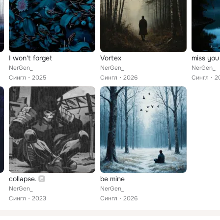
I won't forget
Vortex
miss you
NerGen_
NerGen_
NerGen_
Сингл
2025
Сингл
2026
Сингл
2
collapse.
be mine
NerGen_
NerGen_
Сингл
2023
Сингл
2026