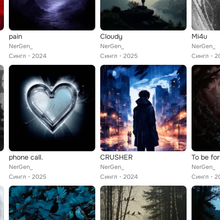
pain
Cloudy
Mi4u
NerGen_
NerGen_
NerGen_
Сингл
2024
Сингл
2025
Сингл
2
phone call.
CRUSHER
To be for
NerGen_
NerGen_
NerGen_
Сингл
2025
Сингл
2024
Сингл
2