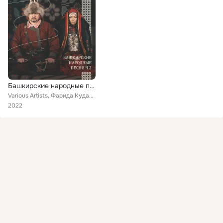
Башкирские народные песни, ч. 2
Various Artists, Фарида Кудашева, Флюра Кильдиярова, Гали Хамзин, Ишмулла Дильмухаметов, Рамиль Туйсин, Нафиса Тулыбаева, Азат А...
2022