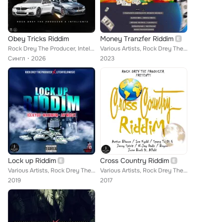
Obey Tricks Riddim
Money Tranzfer Riddim
Rock Drey The Producer, Inteligntz
Various Artists, Rock Drey The Producer, Khemis, Slyngaz, Stratijah, Kanvers, Byron Messia, Spang To Di G, Rock Drey, Unknown Gr...
Сингл
2026
2023
Lock up Riddim
Cross Country Riddim
Various Artists, Rock Drey The Producer, Jay Medz, Ice Kydd, Maximum
Various Artists, Rock Drey The Producer, Action Blaxx, Bryco, Ice Kydd, N-Jay Dadz, Spang To Di G, Jerry Spinit, June Buck feat....
2019
2017