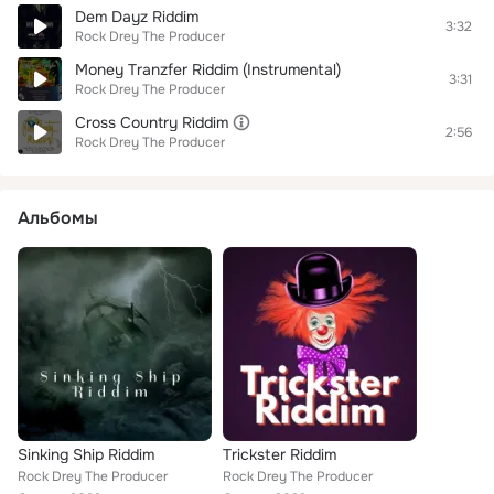
Dem Dayz Riddim
3:32
Rock Drey The Producer
Money Tranzfer Riddim (Instrumental)
3:31
Rock Drey The Producer
Cross Country Riddim
2:56
Rock Drey The Producer
Альбомы
Sinking Ship Riddim
Trickster Riddim
Rock Drey The Producer
Rock Drey The Producer