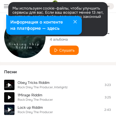
Войти
Мы используем cookie-файлы, чтобы улучшить
сервисы для вас. Если ваш возраст менее 13 лет,
настроить cookie-файлы должен ваш законный
представитель.
Больше информации
Исполнитель
Информация о контенте
Разрешить все
Настроить
на платформе — здесь
Rock Drey The Producer
4 альбома
Слушать
Песни
Obey Tricks Riddim
3:23
Rock Drey The Producer
Inteligntz
1Mirage Riddim
3:25
Rock Drey The Producer
Lock up Riddim
2:43
Rock Drey The Producer