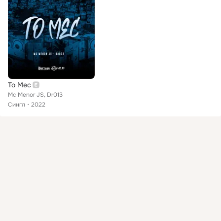
To Mec
Mc Menor JS, Dr013
Сингл
2022