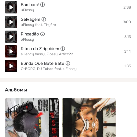
Bambam!
2:38
uFlossy
Selvagem
3:00
uFlossy
feat.
Thyfire
Pinxadão
3:13
uFlossy
Ritmo do Ziriguidum
3:14
sillency bass
uFlossy
Articx22
Bunda Que Bate Bate
1:35
C-BORG
DJ Tubas
feat.
uFlossy
Альбомы