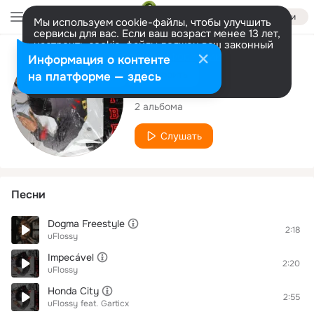
Войти
Мы используем cookie-файлы, чтобы улучшить
сервисы для вас. Если ваш возраст менее 13 лет,
настроить cookie-файлы должен ваш законный
представитель.
Больше информации
Исполнитель
Информация о контенте
Разрешить все
Настроить
на платформе — здесь
uFlossy
2 альбома
Слушать
Песни
Dogma Freestyle
2:18
uFlossy
Impecável
2:20
uFlossy
Honda City
2:55
uFlossy
feat.
Garticx