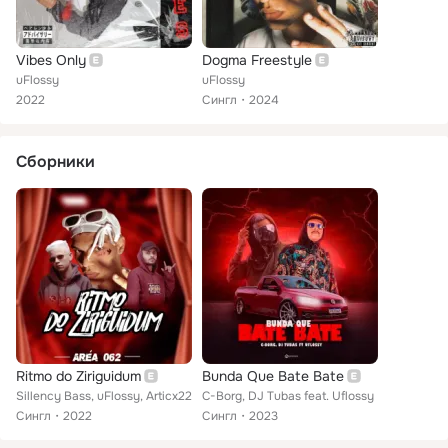
Vibes Only
Dogma Freestyle
uFlossy
uFlossy
2022
Сингл
2024
Сборники
Ritmo do Ziriguidum
Bunda Que Bate Bate
Sillency Bass, uFlossy, Articx22
C-Borg, DJ Tubas feat. Uflossy
Сингл
2022
Сингл
2023