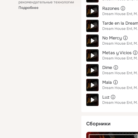
рекомендательные технологии
Подробнее
Razones
Dream House Ent
M.
Tarde en la Drea
Dream House Ent
M.
No Mercy
Dream House Ent
M.
Metas y Vicios
Dream House Ent
M.
Dime
Dream House Ent
M.
Mala
Dream House Ent
M.
Luz
Dream House Ent
M.
Сборники