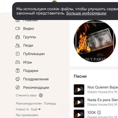
Мы используем cookie-файлы, чтобы улучшить сервис
законный представитель.
Больше информации
Левая
Главная
колонка
Видео
Группы
Люди
Публикации
Игры
Подарки
Песни
Поздравления
Nos Quieren Bajar
Рекомендации
Dream House Ent
M.
Сменить язык
Nada Es para Sie
Рекламодателям
Помощь
Dream House Ent
M.
Новости
Ещё
100K
Мы применяем
Dream House Ent
M.