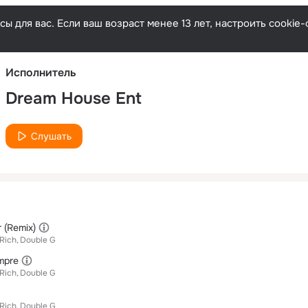
Русски
ы для вас. Если ваш возраст менее 13 лет, настроить cooki
Исполнитель
Dream House Ent
Слушать
 (Remix)
Rich
Double G
mpre
Rich
Double G
Rich
Double G