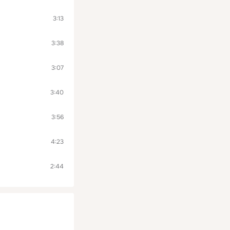
3:13
3:38
3:07
3:40
3:56
4:23
2:44