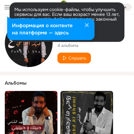
Войти
Мы используем cookie-файлы, чтобы улучшить
сервисы для вас. Если ваш возраст менее 13 лет,
настроить cookie-файлы должен ваш законный
представитель.
Больше информации
Исполнитель
Информация о контенте
Разрешить все
Настроить
на платформе — здесь
فهد الشامي
4 альбома
Слушать
Альбомы