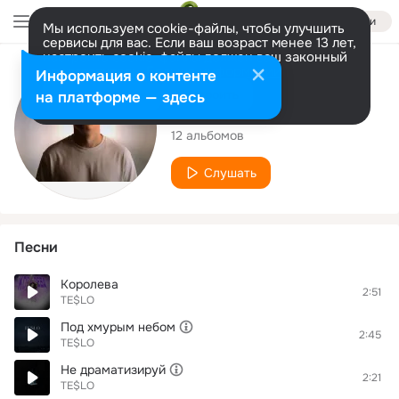
Войти
Мы используем cookie-файлы, чтобы улучшить
сервисы для вас. Если ваш возраст менее 13 лет,
настроить cookie-файлы должен ваш законный
представитель.
Больше информации
Исполнитель
Информация о контенте
Разрешить все
Настроить
на платформе — здесь
TE$LO
12 альбомов
Слушать
Песни
Королева
2:51
TE$LO
Под хмурым небом
2:45
TE$LO
Не драматизируй
2:21
TE$LO