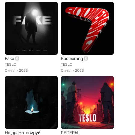
Fake
Boomerang
TE$LO
TE$LO
Сингл
2023
Сингл
2023
Не драматизируй
РЕПЕРЫ