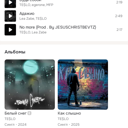
2:19
TE$LO
egerone
MFP
Адажио
2:49
Lea Zabe
TE$LO
No more (Prod . By JESUSCHRISTBEVTZ)
2:17
TE$LO
Lea Zabe
Альбомы
Белый снег
Как слышно
TE$LO
TE$LO
Сингл
2024
Сингл
2025