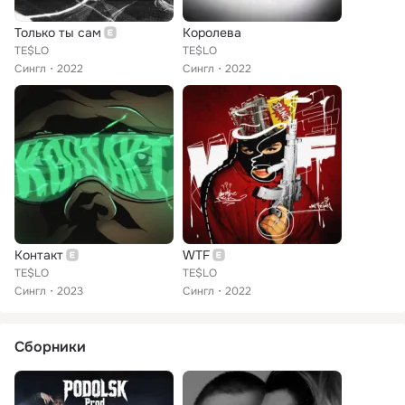
Только ты сам
Королева
TE$LO
TE$LO
Сингл
2022
Сингл
2022
Контакт
WTF
TE$LO
TE$LO
Сингл
2023
Сингл
2022
Сборники