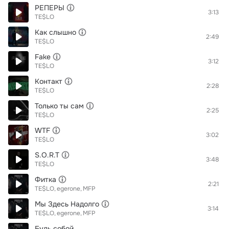
РЕПЕРЫ
3:13
TE$LO
Как слышно
2:49
TE$LO
Fake
3:12
TE$LO
Контакт
2:28
TE$LO
Только ты сам
2:25
TE$LO
WTF
3:02
TE$LO
S.O.R.T
3:48
TE$LO
Фитка
2:21
TE$LO
egerone
MFP
Мы Здесь Надолго
3:14
TE$LO
egerone
MFP
Будь собой