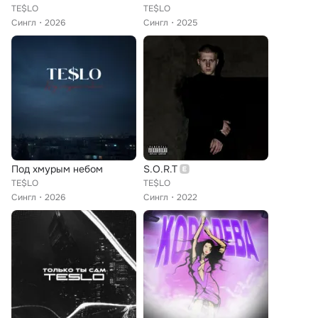
TE$LO
TE$LO
Сингл
2026
Сингл
2025
Под хмурым небом
S.O.R.T
TE$LO
TE$LO
Сингл
2026
Сингл
2022