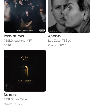
Podolsk Prod.
Адажио
TE$LO, egerone, MFP
Lea Zabe, TE$LO
2026
Сингл
2025
No more
TE$LO, Lea Zabe
Сингл
2025