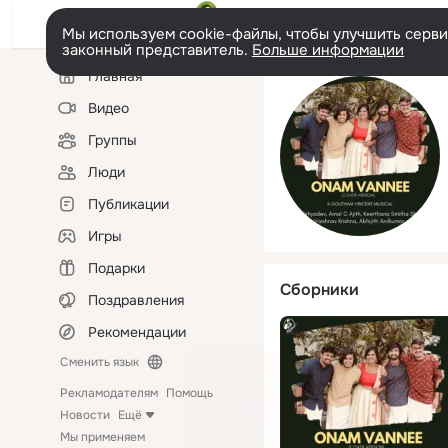
Мы используем cookie-файлы, чтобы улучшить сервис
законный представитель.
Больше информации
Левая
Главная
колонка
Видео
Группы
Люди
Публикации
Игры
Подарки
Сборники
Поздравления
Рекомендации
Сменить язык
Рекламодателям
Помощь
Новости
Ещё
Мы применяем