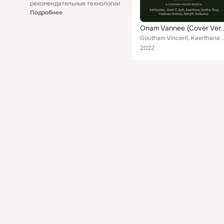
рекомендательные технологии
Подробнее
Onam Vannee (Cov
Goutham Vincent, Keerthana Smitha Shaji, Amal C Ajith, Vaishnav Krish
2022