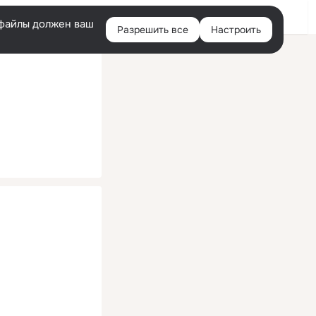
Помощь
Войти
й
e-файлы должен ваш
Разрешить все
Настроить
Правая
колонка