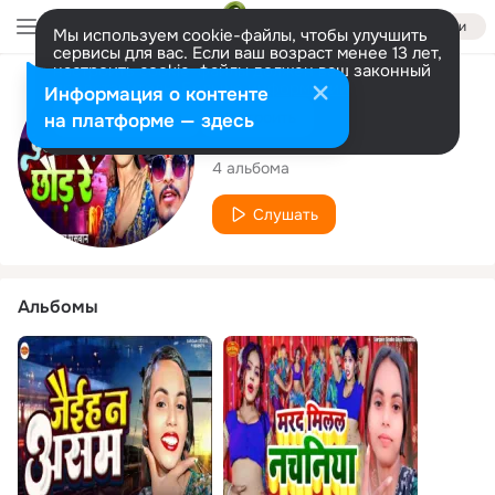
Войти
Мы используем cookie-файлы, чтобы улучшить
сервисы для вас. Если ваш возраст менее 13 лет,
настроить cookie-файлы должен ваш законный
представитель.
Больше информации
Исполнитель
Информация о контенте
Разрешить все
Настроить
на платформе — здесь
Suman Paswan
4 альбома
Слушать
Альбомы