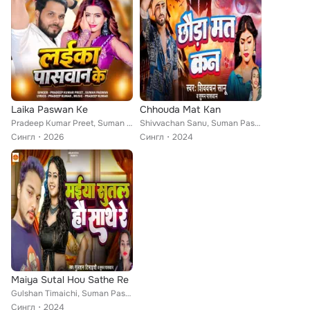
Laika Paswan Ke
Chhouda Mat Kan
Pradeep Kumar Preet, Suman Paswan
Shivvachan Sanu, Suman Paswan
Сингл
2026
Сингл
2024
Maiya Sutal Hou Sathe Re
Gulshan Timaichi, Suman Paswan
Сингл
2024