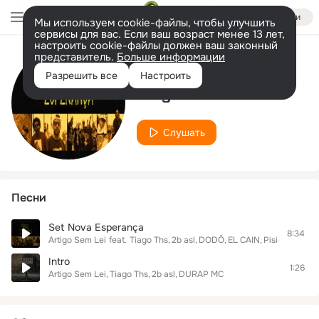
Войти
Мы используем cookie-файлы, чтобы улучшить
сервисы для вас. Если ваш возраст менее 13 лет,
настроить cookie-файлы должен ваш законный
представитель.
Больше информации
Исполнитель
Разрешить все
Настроить
Tiago Ths
Слушать
Песни
Set Nova Esperança
8:34
Artigo Sem Lei
feat.
Tiago Ths
2b asl
DODÔ
EL CAIN
Pisicozy
Eion
Intro
1:26
Artigo Sem Lei
Tiago Ths
2b asl
DURAP MC