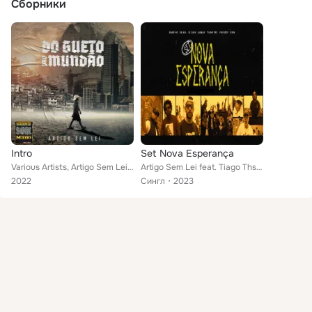
Сборники
Intro
Set Nova Esperança
Various Artists, Artigo Sem Lei, Tiago Ths, 2B ASL, DURAP MC
Artigo Sem Lei feat. Tiago Ths, 2B ASL, Dodô, el cain, Pisicozy, Eion, Klebão
2022
Сингл
2023