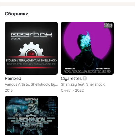
Сборники
Remixed
Cigarettes
Various Artists, Shellshock, Eyoung, Adventum, Tiifa
Shah Zay feat. Shellshock
2013
Сингл
2022