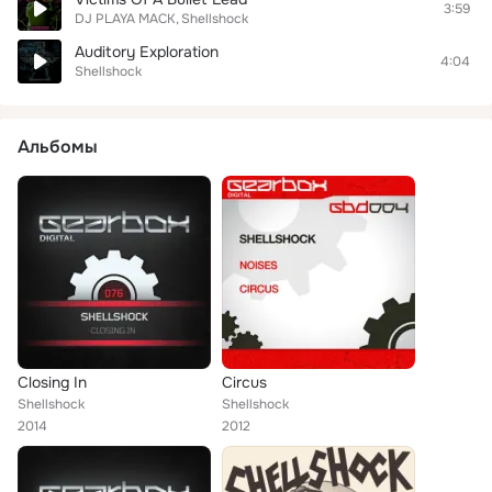
3:59
DJ PLAYA MACK
Shellshock
Auditory Exploration
4:04
Shellshock
Альбомы
Closing In
Circus
Shellshock
Shellshock
2014
2012