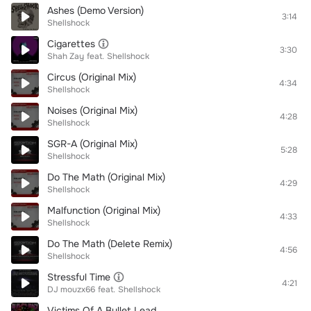
Ashes (Demo Version)
3:14
Shellshock
Cigarettes
3:30
Shah Zay
feat.
Shellshock
Circus (Original Mix)
4:34
Shellshock
Noises (Original Mix)
4:28
Shellshock
SGR-A (Original Mix)
5:28
Shellshock
Do The Math (Original Mix)
4:29
Shellshock
Malfunction (Original Mix)
4:33
Shellshock
Do The Math (Delete Remix)
4:56
Shellshock
Stressful Time
4:21
DJ mouzx66
feat.
Shellshock
Victims Of A Bullet Lead