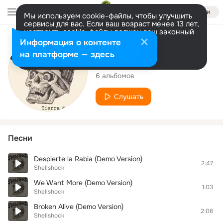
Войти
Мы используем cookie-файлы, чтобы улучшить
сервисы для вас. Если ваш возраст менее 13 лет,
настроить cookie-файлы должен ваш законный
представитель.
Больше информации
Исполнитель
Информация о контенте
Разрешить все
Настроить
на платформе — здесь
Shellshock
6 альбомов
Слушать
Песни
Despierte la Rabia (Demo Version)
2:47
Shellshock
We Want More (Demo Version)
1:03
Shellshock
Broken Alive (Demo Version)
2:06
Shellshock