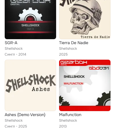
SGR-A
Tierra De Nadie
Shellshock
Shellshock
Сингл
2014
2025
Ashes (Demo Version)
Malfunction
Shellshock
Shellshock
Сингл
2025
2013