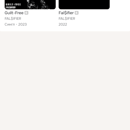
Guilt-Free
Fal$ifier
FAL$IFIER
FAL$IFIER
Сингл
2023
2022