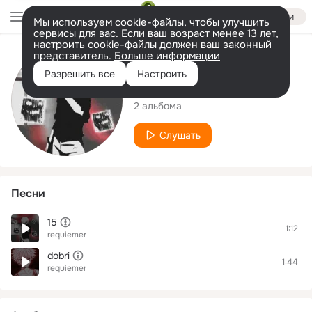
Войти
Мы используем cookie-файлы, чтобы улучшить
сервисы для вас. Если ваш возраст менее 13 лет,
настроить cookie-файлы должен ваш законный
представитель.
Больше информации
Исполнитель
Разрешить все
Настроить
requiemer
2 альбома
Слушать
Песни
15
1:12
requiemer
dobri
1:44
requiemer