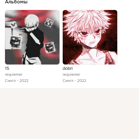
Альбомы
15
dobri
requiemer
requiemer
Сингл
2022
Сингл
2022