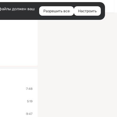
Помощь
Войти
й
e-файлы должен ваш
Разрешить все
Настроить
Правая
колонка
7:48
5:19
9:47