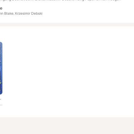
ee
hn Blake
Krzesimir Debski
e World in Eight
Didier Lockwood, John Blake, Krzesimir Debski