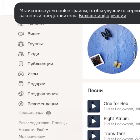
Мы используем cookie-файлы, чтобы улучшить сервис
законный представитель.
Больше информации
Левая
Главная
колонка
Видео
Группы
Люди
Публикации
Игры
Подарки
Песни
Поздравления
One for Beb
Рекомендации
Didier Lockwood
Jo
Сменить язык
Right Atrium
Рекламодателям
Помощь
Didier Lockwood
Jo
Новости
Ещё
Trans Tanz
Мы применяем
Didier Lockwood
Wo