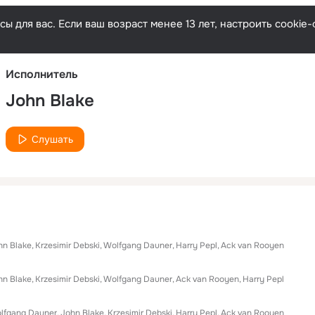
Русски
ы для вас. Если ваш возраст менее 13 лет, настроить cooki
Исполнитель
John Blake
Слушать
hn Blake
Krzesimir Debski
Wolfgang Dauner
Harry Pepl
Ack van Rooyen
hn Blake
Krzesimir Debski
Wolfgang Dauner
Ack van Rooyen
Harry Pepl
lfgang Dauner
John Blake
Krzesimir Debski
Harry Pepl
Ack van Rooyen