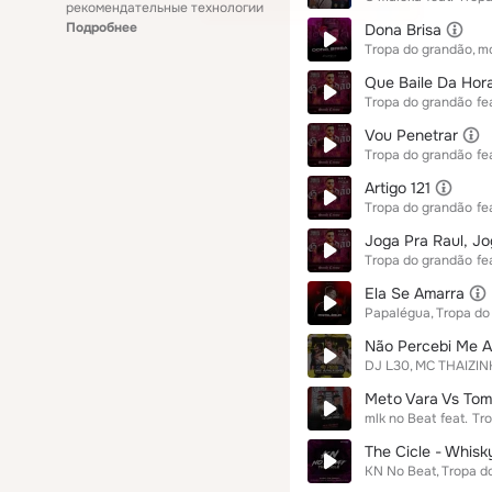
рекомендательные технологии
Подробнее
Dona Brisa
Tropa do grandão
mc
Que Baile Da Hor
Tropa do grandão
fe
Vou Penetrar
Tropa do grandão
fe
Artigo 121
Tropa do grandão
fe
Joga Pra Raul, Jo
Tropa do grandão
fe
Ela Se Amarra
Papalégua
Tropa do
Não Percebi Me A
DJ L30
MC THAIZIN
Meto Vara Vs Tom
mlk no Beat
feat.
Tr
The Cicle - Whisk
KN No Beat
Tropa d