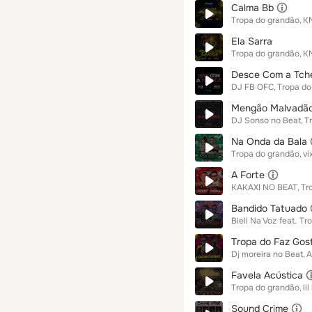
Calma Bb
Tropa do grandão
KN
Ela Sarra
Tropa do grandão
KN
Desce Com a Tch
DJ FB OFC
Tropa do
Mengão Malvadã
DJ Sonso no Beat
T
Na Onda da Bala
Tropa do grandão
vi
A Forte
KAKAXI NO BEAT
Tr
Bandido Tatuado
Biell Na Voz
feat.
Tr
Tropa do Faz Gos
Dj moreira no Beat
A
Favela Acústica
Tropa do grandão
li
Sound Crime