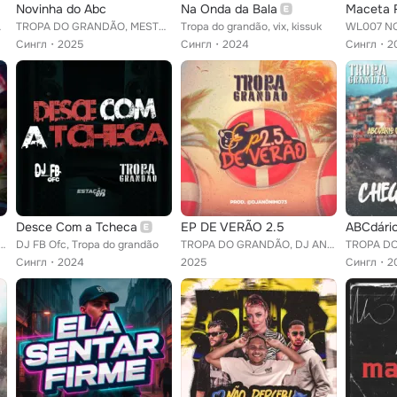
Novinha do Abc
Na Onda da Bala
Maceta 
MAGOS
TROPA DO GRANDÃO, MESTRE DOS MAGOS
Tropa do grandão, vix, kissuk
Сингл
2025
Сингл
2024
Сингл
2
Desce Com a Tcheca
EP DE VERÃO 2.5
ABCdário
ÃO, Arrochadeira Dos FLuxos, WL007 NO BEAT
DJ FB Ofc, Tropa do grandão
TROPA DO GRANDÃO, DJ ANÔNIMO 73, Arrochadeira Dos FLuxos
Сингл
2024
2025
Сингл
2