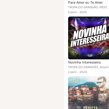
Para Amor eu Te Amei
TROPA DO GRANDÃO, MESTRE DOS 
Сингл
2025
Novinha Interesseira
TROPA DO GRAND
Сингл
2024