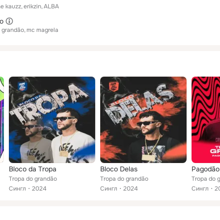
e kauzz
erikzin
ALBA
o
 grandão
mc magrela
Pix
Bloco da Tropa
Bloco Delas
Pagodão
Tropa do grandão
Tropa do grandão
Tropa do 
Сингл
2024
Сингл
2024
Сингл
2