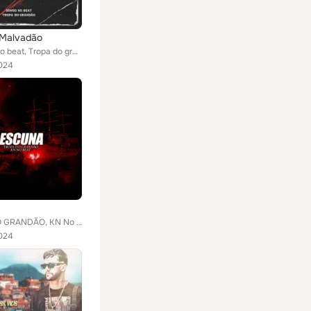
Malvadão
Dj sonso no beat, Tropa do grandão
024
TROPA DO GRANDÃO, KN No Beat
024