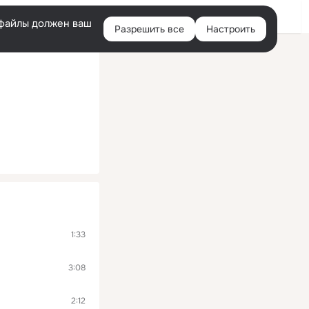
Помощь
Войти
й
e-файлы должен ваш
Разрешить все
Настроить
Правая
колонка
1:33
3:08
2:12