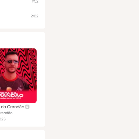
1:52
2:02
 do Grandão
grandão
023