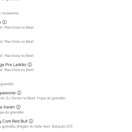
 mulekinho
a
at.
Max Viola no Beat
at.
Max Viola no Beat
at.
Max Viola no Beat
ga Pra Ladrão
at.
Max Viola no Beat
 grandão
paixonei
HA
DJ Sonso no Beat
Tropa do grandão
a Karen
opa do grandão
y Com Red Bull
o grandão
Bregão du Valle
feat.
Estação 073