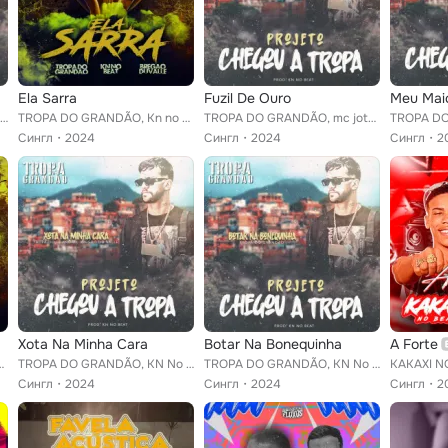
Ela Sarra
Fuzil De Ouro
Meu Maio
TROPA DO GRANDÃO, KN No Beat, Mc Elison SP
TROPA DO GRANDÃO, Kn no Beat, Bregão du Valle
TROPA DO GRANDÃO, mc jottaemi, KN No Beat
Сингл
2024
Сингл
2024
Сингл
2
Xota Na Minha Cara
Botar Na Bonequinha
A Forte
no Beat, Kayn no Beat
TROPA DO GRANDÃO, KN No Beat, Bregão du Valle
TROPA DO GRANDÃO, KN No Beat
Сингл
2024
Сингл
2024
Сингл
2