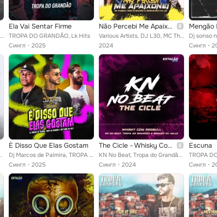
Ela Vai Sentar Firme
Não Percebi Me Apaixonei
Mengão 
TROPA DO GRANDÃO, KN No Beat, DJ RITMISTA feat. Mc Tock
TROPA DO GRANDÃO, Lk Hits
Various Artists, DJ L30, MC Thaizinha, DJ Sonso no beat, Tropa do Grandão
Сингл
2025
2024
Сингл
2
È Disso Que Elas Gostam
The Cicle - Whisky Com Red Bull
Escuna
he kauzz, Erikzin, Alba
Dj Marcos de Palmira, TROPA DO GRANDÃO, Muttanno no Beat
KN No Beat, Tropa do Grandão, Bregão du Valle feat. Estação 073
Сингл
2025
Сингл
2024
Сингл
2