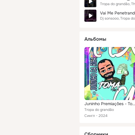
Tropa do grandão
Th
Vai Me Penetrand
Dj sonsooo
Tropa do
Альбомы
Juninho Premiações - Toma 
Tropa do grandão
Сингл
2024
Сборники