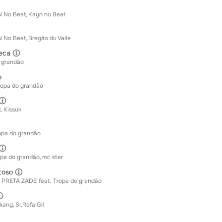
 No Beat
Kayn no Beat
 No Beat
Bregão du Valle
eca
 grandão
o
ropa do grandão
x
Kissuk
opa do grandão
opa do grandão
mc ster
toso
 PRETA ZADE
feat.
Tropa do grandão
l kang
Sr.Rafa Gil