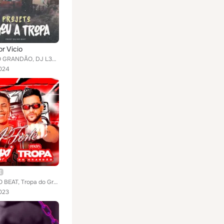
r Vicio
TROPA DO GRANDÃO, DJ L30, KN No Beat feat. DJ Nathi
024
KAKAXI NO BEAT, Tropa do Grandão
023