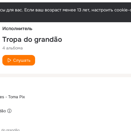
Русски
ы для вас. Если ваш возраст менее 13 лет, настроить cooki
Исполнитель
Tropa do grandão
4 альбома
Слушать
es - Toma Pix
dão
 do grandão