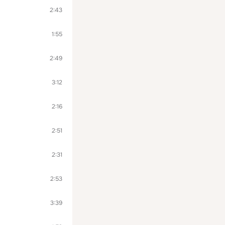
2:43
1:55
2:49
3:12
2:16
2:51
2:31
2:53
3:39