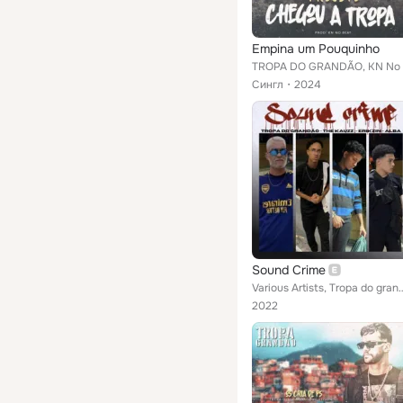
Empina um Pouquinho
Сингл
2024
Sound Crime
Various Artists, Tropa do grandão, T
2022