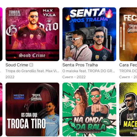
Soud Crime
Senta Pros Tralha
Cara Fe
ulekinho
Tropa do Grandão feat. Max Viola no Beat
O maloka feat. TROPA DO GRANDÃO
2022
Сингл
2022
Сингл
2