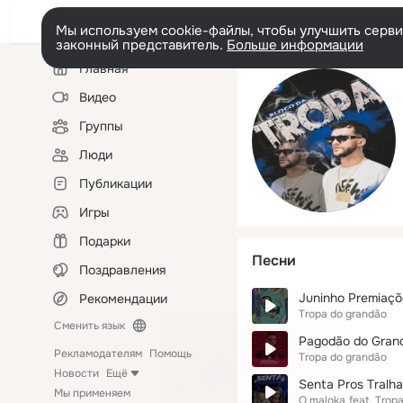
Мы используем cookie-файлы, чтобы улучшить сервис
законный представитель.
Больше информации
Левая
Главная
колонка
Видео
Группы
Люди
Публикации
Игры
Подарки
Песни
Поздравления
Juninho Premiaçõ
Рекомендации
Tropa do grandão
Сменить язык
Pagodão do Gran
Рекламодателям
Помощь
Tropa do grandão
Новости
Ещё
Senta Pros Tralha
Мы применяем
O maloka
feat.
Tropa