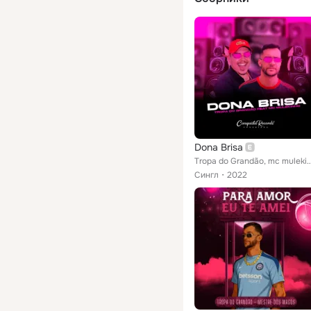
Dona Brisa
Tropa do Grandão, mc m
Сингл
2022