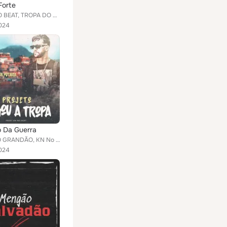
Forte
WL007 NO BEAT, TROPA DO GRANDÃO
024
 Da Guerra
TROPA DO GRANDÃO, KN No Beat feat. MC Lan, O Probleminha
024