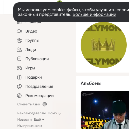
Мы используем cookie-файлы, чтобы улучшить сервис
законный представитель.
Больше информации
Левая
Главная
колонка
Видео
Группы
Люди
Публикации
Игры
Подарки
Альбомы
Поздравления
Рекомендации
Сменить язык
Рекламодателям
Помощь
Новости
Ещё
Мы применяем