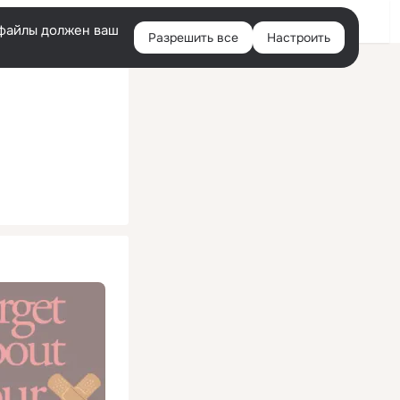
Помощь
Войти
й
e-файлы должен ваш
Разрешить все
Настроить
Правая
колонка