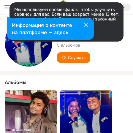
Войти
Мы используем cookie-файлы, чтобы улучшить
сервисы для вас. Если ваш возраст менее 13 лет,
настроить cookie-файлы должен ваш законный
представитель.
Больше информации
Исполнитель
Информация о контенте
Разрешить все
Настроить
на платформе — здесь
Voice of Vasanth
5 альбомов
Слушать
Альбомы