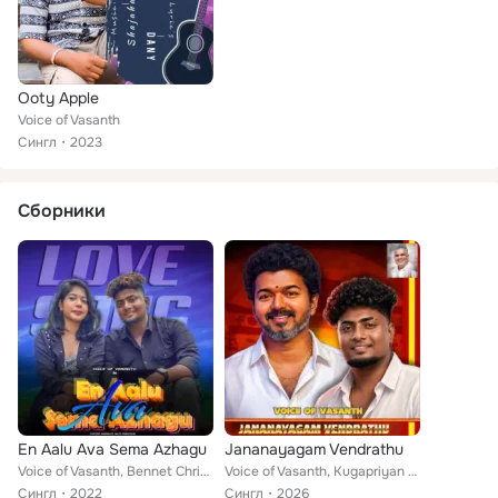
Ooty Apple
Voice of Vasanth
Сингл
2023
Сборники
En Aalu Ava Sema Azhagu
Jananayagam Vendrathu
Voice of Vasanth, Bennet Christopher
Voice of Vasanth, Kugapriyan MJK, Hari Prabha
Сингл
2022
Сингл
2026